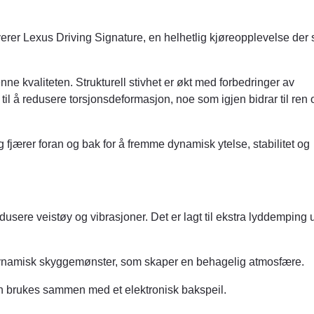
everer Lexus Driving Signature, en helhetlig kjøreopplevelse der 
ne kvaliteten. Strukturell stivhet er økt med forbedringer av
r til å redusere torsjonsdeformasjon, noe som igjen bidrar til ren
 fjærer foran og bak for å fremme dynamisk ytelse, stabilitet og
edusere veistøy og vibrasjoner. Det er lagt til ekstra lyddemping
t dynamisk skyggemønster, som skaper en behagelig atmosfære.
n brukes sammen med et elektronisk bakspeil.