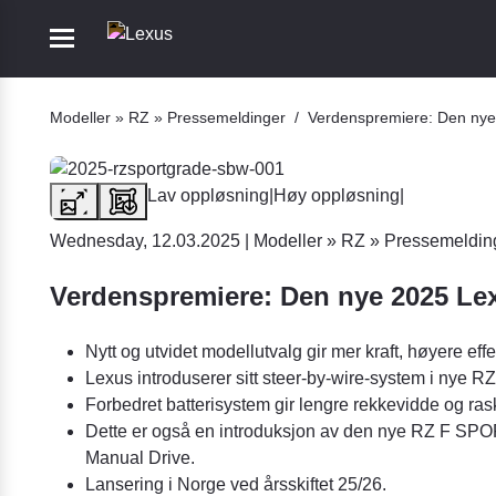
Mobile navigation
Go to section
Modeller
»
RZ
»
Pressemeldinger
/
Verdenspremiere: Den nye
bile navigation
Lav oppløsning
|
Høy oppløsning
|
Wednesday, 12.03.2025
|
Modeller
»
RZ
»
Pressemeldin
Verdenspremiere: Den nye 2025 Lex
Nytt og utvidet modellutvalg gir mer kraft, høyere eff
Lexus introduserer sitt steer-by-wire-system i nye RZ
Forbedret batterisystem gir lengre rekkevidde og ras
Dette er også en introduksjon av den nye RZ F SPOR
Manual Drive.
Lansering i Norge ved årsskiftet 25/26.