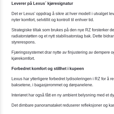
Leverer på Lexus´ kjøresignatur
Det er Lexus’ oppdrag å sikre at hver modell i utvalget l
nyter komfort, selvtillit og kontroll til enhver tid.
Strategiske tiltak som brukes på den nye RZ forsterker den
radiatorstøtten og et nytt stabilisatorstag bak. Dette bidra
styrerespons.
Fjæringssystemet drar nytte av finjustering av dempere og
kjørekomfort.
Forbedret komfort og stillhet i kupeen
Lexus har ytterligere forbedret lydisoleringen i RZ for å r
baksetene, i bagasjerommet og dørpanelene.
Interiøret har også fått en ny ambient belysning med e
Det dimbare panoramataket reduserer refleksjoner og ka