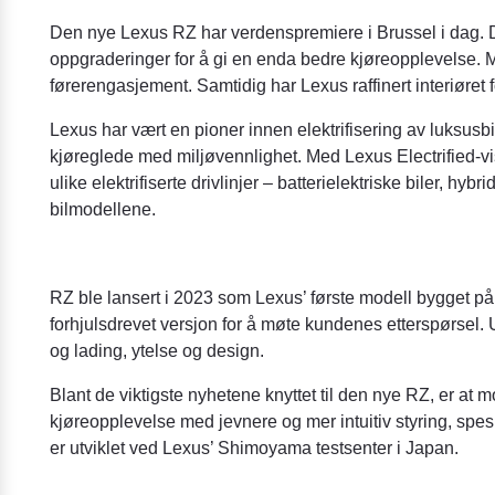
Den nye Lexus RZ har verdenspremiere i Brussel i dag. 
oppgraderinger for å gi en enda bedre kjøreopplevelse. Me
førerengasjement. Samtidig har Lexus raffinert interiøret 
Lexus har vært en pioner innen elektrifisering av luksusbi
kjøreglede med miljøvennlighet. Med Lexus Electrified-vi
ulike elektrifiserte drivlinjer – batterielektriske biler, hy
bilmodellene.
RZ ble lansert i 2023 som Lexus’ første modell bygget på e
forhjulsdrevet versjon for å møte kundenes etterspørsel. 
og lading, ytelse og design.
Blant de viktigste nyhetene knyttet til den nye RZ, er at 
kjøreopplevelse med jevnere og mer intuitiv styring, spe
er utviklet ved Lexus’ Shimoyama testsenter i Japan.