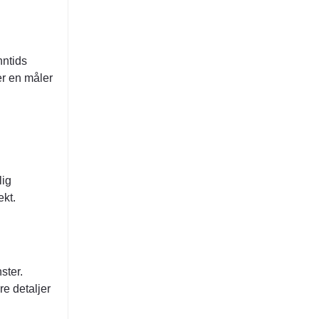
nntids
er en måler
lig
ekt.
ster.
re detaljer