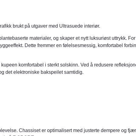
afikk brukt på utgaver med Ultrasuede interiør.
ntebaserte materialer, og skaper et nytt luksuriøst uttrykk. For
yggeeffekt. Dette fremmer en følelsesmessig, komfortabel forbi
kupeen komfortabel i sterkt solskinn. Ved å redusere refleksjon
g det elektroniske bakspeilet samtidig.
velse. Chassiset er optimalisert med justerte dempere og fjære