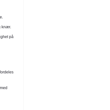
e.
g knær.
ighet på
fordeles
n med