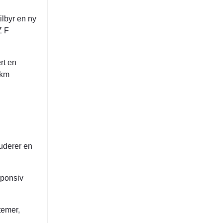
lbyr en ny
Z F
rt en
 km
luderer en
sponsiv
temer,