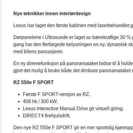
Nye teknikker innen interiørdesign
Lexus har laget den første kabinen med laserbehandlet gr
Dørpanelene i Ultrasuede er laget av bærekraftige 30 % pla
gang har den flerfargede belysningen en ny, dynamisk sk
med bilens passasjerer.
En ny dimmefunksjon på panoramataket bidrar til å holde 
gjort det mulig å bruke både det dimbare panoramataket o
RZ 550e F SPORT
Første F SPORT-versjon av RZ.
408 hk / 300 kW.
Lexus Interactive Manual Drive gir virtuell giring.
DIRECT4 firehjulsdrift.
Den nye RZ 550e F SPORT gir en mer sportslig kjøreopple