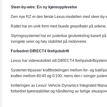
Steer-by-wire: En ny kjøreopplevelse
Den nye RZ er den første Lexus-modellen med steer-by-wir
Rattet har en unik form med buede grepsflater på sidene. 
Styringssystemet har en justerbar girutveksling basert på
svingete veier og høy stabilitet på motorveier.
Forbedret DIRECT4 firehjulsdrift
Lexus har videreutviklet sitt DIRECT4 firehjulsdriftsyst
Systemet tilpasser kraftfordelingen mellom for- og bakhju
kraften mellom 60:40 og 0:100, mens den i svinger juste
Innføringen av Lexus’ Vehicle Dynamics Integrated Mana
forbedret kjørestabilitet og håndtering av farlige situasjon