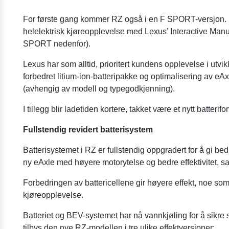
For første gang kommer RZ også i en F SPORT-versjon. D
helelektrisk kjøreopplevelse med Lexus’ Interactive Manua
SPORT nedenfor).
Lexus har som alltid, prioritert kundens opplevelse i utvi
forbedret litium-ion-batteripakke og optimalisering av eA
(avhengig av modell og typegodkjenning).
I tillegg blir ladetiden kortere, takket være et nytt batt
Fullstendig revidert batterisystem
Batterisystemet i RZ er fullstendig oppgradert for å gi 
ny eAxle med høyere motorytelse og bedre effektivitet, sam
Forbedringen av battericellene gir høyere effekt, noe som
kjøreopplevelse.
Batteriet og BEV-systemet har nå vannkjøling for å sikre s
tilbys den nye RZ-modellen i tre ulike effektversjoner: