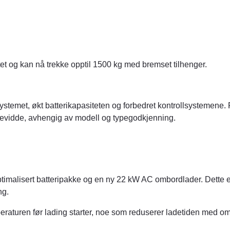
et og kan nå trekke opptil 1500 kg med bremset tilhenger.
ystemet, økt batterikapasiteten og forbedret kontrollsystemene.
kkevidde, avhengig av modell og typegodkjenning.
optimalisert batteripakke og en ny 22 kW AC ombordlader. Dette e
ng.
peraturen før lading starter, noe som reduserer ladetiden med om