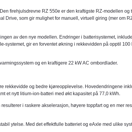
en firehjulsdrevne RZ 550e er den kraftigste RZ-modellen og ti
l Drive, som gir mulighet for manuell, virtuell giring (mer om R
klingen av den nye modellen. Endringer i batterisystemet, inklude
xle-systemet, gir en forventet økning i rekkevidden på opptil 100
eriforvarmingssystem og en kraftigere 22 kW AC ombordlader.
bedre rekkevidde og bedre kjøreopplevelse. Hovedendringene ink
t et nytt litium-ion-batteri med økt kapasitet på 77,0 kWh.
 resulterer i raskere akselerasjon, høyere toppfart og en mer re
tabil ytelse. Med det effektfulle batteriet og eAxle med ulike sys