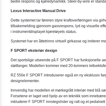
bedre respons og kjøredynamikk. Steer-by-wire er stan
Lexus Interactive Manual Drive
Dette systemet lar føreren styre kraftoverføringen via gir
tilbakemelding gjennom gassrespons, lyd og visuelle effek
i instrumentdisplayet kjøretøyets status.
Systemet har en åttetrinns virtuell girkasse og imiterer 
F SPORT eksteriør design
Det sportslige utseende på F SPORT har funksjonelle ae
støtfanger. Modellen kommer med 20-tommers lettvektsfel
RZ 550e F SPORT introduserer også en ny eksklusiv far
designelementer.
Innvendig har modellen et mørkegrått interiør med blå s
Forsetene er laget ved hjelp av en teknikk som innebærer
inkluderer F SPORT innstegslister og ratt og et pedalsett