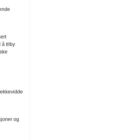
tende
ert
å tilby
iske
 rekkevidde
sjoner og