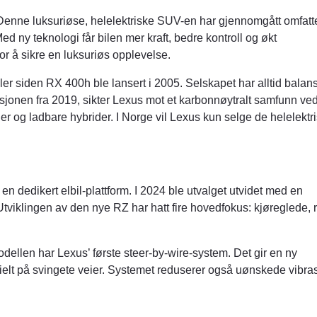
Denne luksuriøse, helelektriske SUV-en har gjennomgått omfat
d ny teknologi får bilen mer kraft, bedre kontroll og økt
for å sikre en luksuriøs opplevelse.
ler siden RX 400h ble lansert i 2005. Selskapet har alltid balans
sjonen fra 2019, sikter Lexus mot et karbonnøytralt samfunn ved 
brider og ladbare hybrider. I Norge vil Lexus kun selge de helelektr
n dedikert elbil-plattform. I 2024 ble utvalget utvidet med en
Utviklingen av den nye RZ har hatt fire hovedfokus: kjøreglede,
modellen har Lexus’ første steer-by-wire-system. Det gir en ny
sielt på svingete veier. Systemet reduserer også uønskede vibra