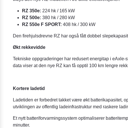
RZ 350e:
224 hk / 165 kW
RZ 500e:
380 hk / 280 kW
RZ 550e F SPORT:
408 hk / 300 kW
Den firehjulsdrevne RZ har også fått dobbel slepekapasit
Økt rekkevidde
Tekniske oppgraderinger har redusert energitap i eAxle-s
data viser at den nye RZ kan få opptil 100 km lengre re
Kortere ladetid
Ladetiden er forbedret takket være økt batterikapasitet, 
utviklingen av offentlig ladeinfrastruktur med raskere ladi
Et nytt batteriforvarmingssystem optimaliserer batteritem
minutter.