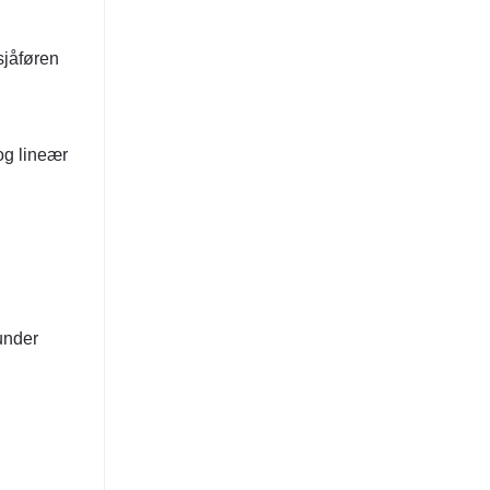
sjåføren
 og lineær
 under