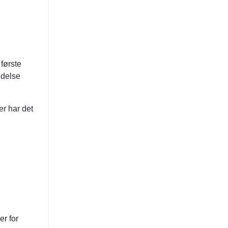
 første
ndelse
er har det
r for