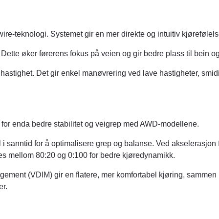
e-teknologi. Systemet gir en mer direkte og intuitiv kjørefølels
Dette øker førerens fokus på veien og gir bedre plass til bein o
 hastighet. Det gir enkel manøvrering ved lave hastigheter, smid
em for enda bedre stabilitet og veigrep med AWD-modellene.
l i sanntid for å optimalisere grep og balanse. Ved akselerasjon 
res mellom 80:20 og 0:100 for bedre kjøredynamikk.
gement (VDIM) gir en flatere, mer komfortabel kjøring, samme
er.