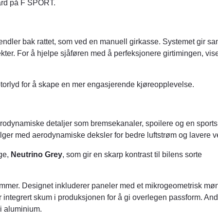
dard på F SPORT.
hendler bak rattet, som ved en manuell girkasse. Systemet gir sa
ter. For å hjelpe sjåføren med å perfeksjonere girtimingen, vis
motorlyd for å skape en mer engasjerende kjøreopplevelse.
rodynamiske detaljer som bremsekanaler, spoilere og en sports
ger med aerodynamiske deksler for bedre luftstrøm og lavere v
ge,
Neutrino Grey
, som gir en skarp kontrast til bilens sorte
ømmer. Designet inkluderer paneler med et mikrogeometrisk møn
 integrert skum i produksjonen for å gi overlegen passform. And
 i aluminium.